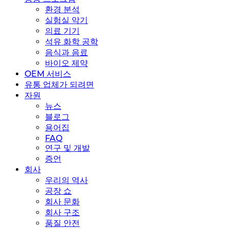
환경 분석
실험실 악기
의료 기기
석유 화학 공학
음식과 음료
바이오 제약
OEM 서비스
유통 업체가 되려면
자원
뉴스
블로그
용어집
FAQ
연구 및 개발
증언
회사
우리의 역사
공장 쇼
회사 문화
회사 구조
품질 안전