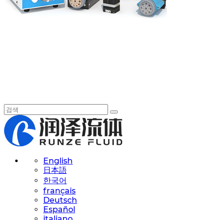
English
日本語
한국어
français
Deutsch
Español
italiano