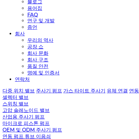
블로그
용어집
FAQ
연구 및 개발
증언
회사
우리의 역사
공장 쇼
회사 문화
회사 구조
품질 안전
명예 및 인증서
연락처
다중 위치 밸브
주사기 펌프
가스 타이트 주사기
유체 연결
연동
셀렉터 밸브
스위칭 밸브
고압 솔레노이드 밸브
산업용 주사기 펌프
마이크로 피스톤 펌프
OEM 및 ODM 주사기 펌프
연동 펌프 튜브 이음쇠