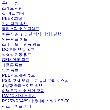
루어 피팅
스레드 피팅
실-바브 피팅
PEEK 피팅
가시 체크 밸브
플라스틱 호스 클램프
빠른 연결 및 연결 해제 피팅 | 결합
연동 펌프 헤드
스테퍼 모터 연동 펌프
DC 모터 연동 펌프
실험실 연동 펌프
OEM 연동 펌프
테플론 튜브
연동 튜브
PEEK 모세관 튜브
PS10 교차 오염 무료 유체 관리 시스템
3 방향 솔레노이드 밸브
아날로그 신호 제어 모듈
LW-10 서지 보호자
RS232/RS485 어댑터에 직렬 USB-30
런즈 파이프 커터